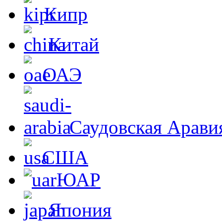
Кипр
Китай
ОАЭ
Саудовская Арави
США
ЮАР
Япония