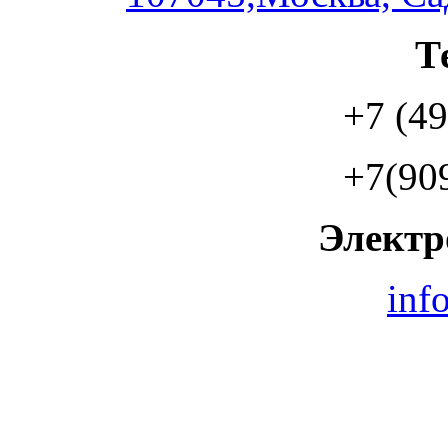
Т
+7 (49
+7(90
Электр
inf