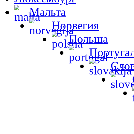
Мальта
Норвегия
Польша
Португа
Сло